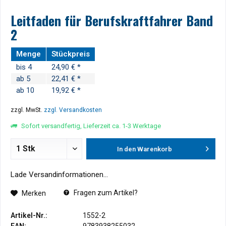
Leitfaden für Berufskraftfahrer Band
2
Menge
Stückpreis
bis
4
24,90 € *
ab
5
22,41 € *
ab
10
19,92 € *
zzgl. MwSt.
zzgl. Versandkosten
Sofort versandfertig, Lieferzeit ca. 1-3 Werktage
In den
Warenkorb
Lade Versandinformationen...
Fragen zum Artikel?
Merken
Artikel-Nr.:
1552-2