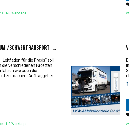
 ca. 1-3 Werktage
UM-/SCHWERTRANSPORT -...
V
eitfaden für die Praxis“ soll
D
n die verschiedenen Facetten
i
fahren wie auch die
S
ent zu machen: Auftraggeber
ü
e
1
 ca. 1-3 Werktage