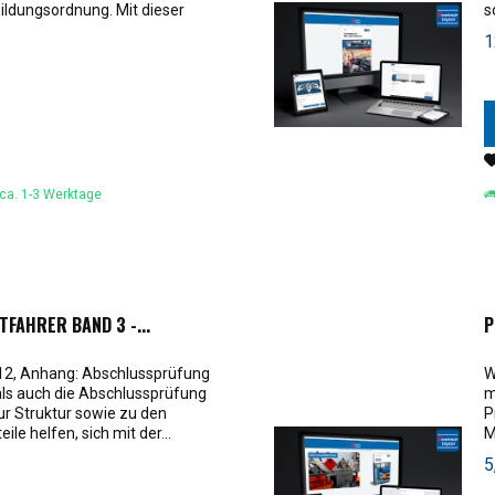
ldungsordnung. Mit dieser
s
mi
1
 ca. 1-3 Werktage
FAHRER BAND 3 -...
P
s 12, Anhang: Abschlussprüfung
W
ls auch die Abschlussprüfung
m
ur Struktur sowie zu den
P
le helfen, sich mit der...
M
gi
5