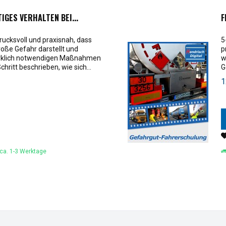
GES VERHALTEN BEI...
F
drucksvoll und praxisnah, dass
5
oße Gefahr darstellt und
p
wirklich notwendigen Maßnahmen
w
chritt beschrieben, wie sich...
G
1
 ca. 1-3 Werktage