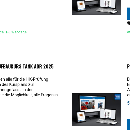
 ca. 1-3 Werktage
FBAUKURS TANK ADR 2025
P
n alle für die IHK-Prüfung
D
des Kursplans zur
E
engefasst. In der
A
 die Möglichkeit, alle Fragen in
e
..
G
5