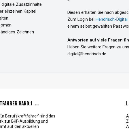
 digitale Zusatzinhalte
er einzelnen Kapitel
Diesen erhalten Sie nach abgesc
alten
Zum Login bei
Hendrisch-Digital
 zoomen
einem selbst gewählten Passwor
ihändiges Zeichnen
Antworten auf viele Fragen fi
Haben Sie weitere Fragen zu uns
digital@hendrisch.de
FAHRER BAND 1 -...
L
für Berufskraftfahrer” sind das
A
erk zur BKF-Ausbildung und
Z
mt auf den aktuellen
A