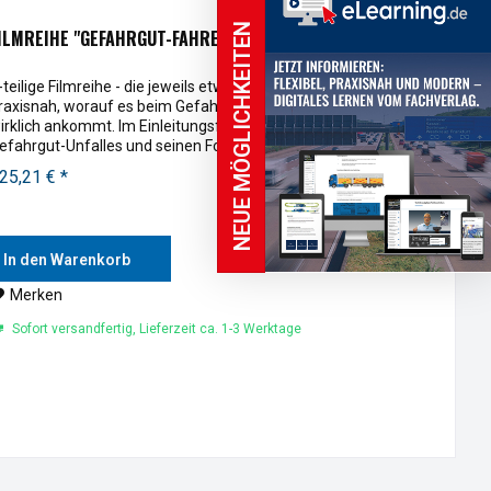
NEUE MÖGLICHKEITEN
ILMREIHE "GEFAHRGUT-FAHRERSCHULUNG"
-teilige Filmreihe - die jeweils etwa 7-minütigen Filme zeigen
raxisnah, worauf es beim Gefahrguttransport auf der Straße
irklich ankommt. Im Einleitungsfilm wird am Beispiel eines
efahrgut-Unfalles und seinen Folgen eindrucksvoll...
25,21 € *
In den Warenkorb
Merken
Sofort versandfertig, Lieferzeit ca. 1-3 Werktage