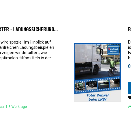
TER - LADUNGSSICHERUNG...
B
rd speziell im Hinblick auf
D
ahlreichen Ladungsbeispielen
i
eigen wir detailliert, wie
F
ptimalen Hilfsmitteln in der
b
w
8
 ca. 1-3 Werktage