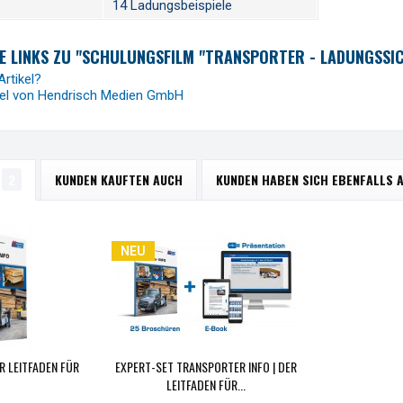
14 Ladungsbeispiele
 LINKS ZU "SCHULUNGSFILM "TRANSPORTER - LADUNGSSIC
rtikel?
kel von Hendrisch Medien GmbH
2
KUNDEN KAUFTEN AUCH
KUNDEN HABEN SICH EBENFALLS 
NEU
R LEITFADEN FÜR
EXPERT-SET TRANSPORTER INFO | DER
LEITFADEN FÜR...