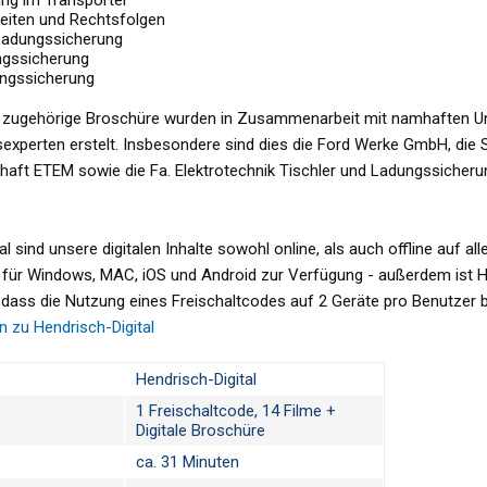
ng im Transporter
keiten und Rechtsfolgen
 Ladungssicherung
ngssicherung
ungssicherung
ie zugehörige Broschüre wurden in Zusammenarbeit mit namhaften Un
experten erstelt. Insbesondere sind dies die Ford Werke GmbH, di
aft ETEM sowie die Fa. Elektrotechnik Tischler und Ladungssicheru
al sind unsere digitalen Inhalte sowohl online, als auch offline auf a
 für Windows, MAC, iOS und Android zur Verfügung - außerdem ist Hen
, dass die Nutzung eines Freischaltcodes auf 2 Geräte pro Benutzer b
n zu Hendrisch-Digital
Hendrisch-Digital
1 Freischaltcode, 14 Filme +
Digitale Broschüre
ca. 31 Minuten