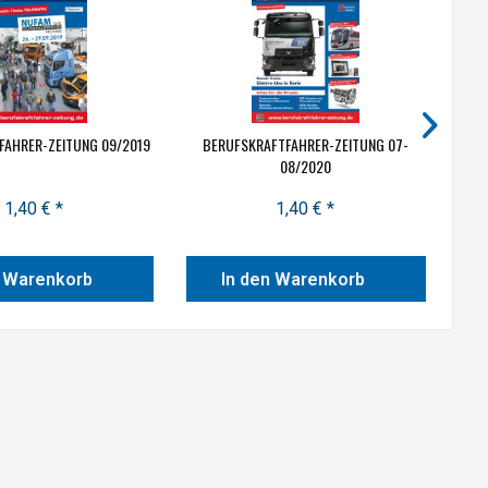
FAHRER-ZEITUNG 09/2019
BERUFSKRAFTFAHRER-ZEITUNG 07-
BERU
08/2020
1,40 € *
1,40 € *
n Warenkorb
In den Warenkorb