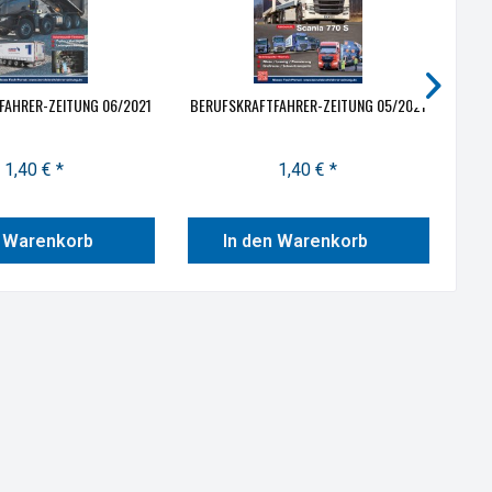
FAHRER-ZEITUNG 06/2021
BERUFSKRAFTFAHRER-ZEITUNG 05/2021
B
1,40 € *
1,40 € *
n Warenkorb
In den Warenkorb