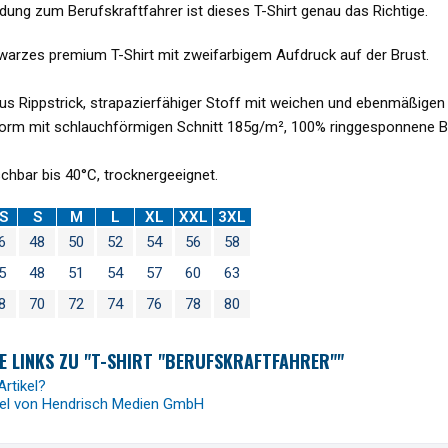
ldung zum Berufskraftfahrer ist dieses T-Shirt genau das Richtige.
arzes premium T-Shirt mit zweifarbigem Aufdruck auf der Brust.
s Rippstrick, strapazierfähiger Stoff mit weichen und ebenmäßigen 
rm mit schlauchförmigen Schnitt 185g/m², 100% ringgesponnene 
chbar bis 40°C, trocknergeeignet.
S
S
M
L
XL
XXL
3XL
6
48
50
52
54
56
58
5
48
51
54
57
60
63
8
70
72
74
76
78
80
 LINKS ZU "T-SHIRT "BERUFSKRAFTFAHRER""
rtikel?
kel von Hendrisch Medien GmbH