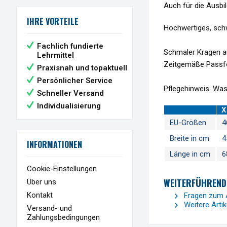
Auch für die Ausbi
IHRE VORTEILE
Hochwertiges, schw
Fachlich fundierte
Schmaler Kragen au
Lehrmittel
Zeitgemäße Passfo
Praxisnah und topaktuell
Persönlicher Service
Pflegehinweis: Was
Schneller Versand
Individualisierung
X
EU-Größen
4
Breite in cm
4
INFORMATIONEN
Länge in cm
6
Cookie-Einstellungen
WEITERFÜHRENDE
Über uns
Kontakt
Fragen zum A
Weitere Arti
Versand- und
Zahlungsbedingungen