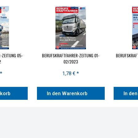
-ZEITUNG 05-
BERUFSKRAFTFAHRER-ZEITUNG 01-
BERUFSKRAFT
2
02/2023
*
1,78 € *
nkorb
In den Warenkorb
In de