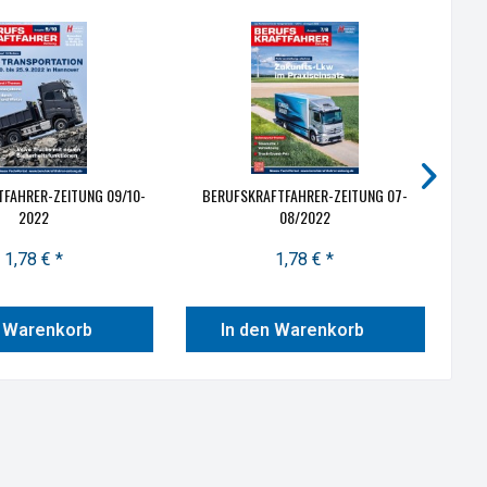
FAHRER-ZEITUNG 09/10-
BERUFSKRAFTFAHRER-ZEITUNG 07-
B
2022
08/2022
1,78 € *
1,78 € *
n Warenkorb
In den Warenkorb